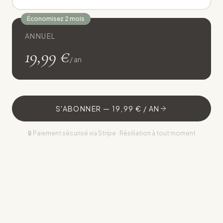
Économisez 2 mois
ANNUEL
19,99 €
/ an
S'ABONNER —
19,99 € / AN
🔒 Paiement sécurisé via Stripe · Résiliation à tout moment