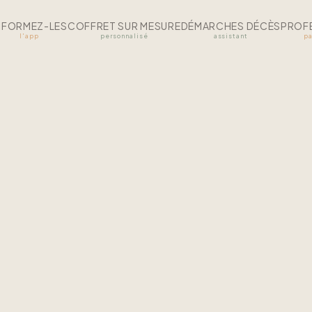
NFORMEZ-LES
COFFRET SUR MESURE
DÉMARCHES DÉCÈS
PROF
l'app
personnalisé
assistant
pa