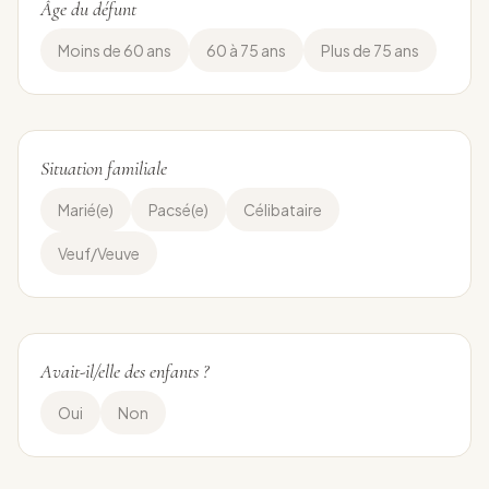
Âge du défunt
Moins de 60 ans
60 à 75 ans
Plus de 75 ans
Situation familiale
Marié(e)
Pacsé(e)
Célibataire
Veuf/Veuve
Avait-il/elle des enfants ?
Oui
Non